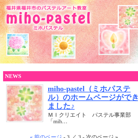
NEWS
miho-pastel（ミホパステ
ル）のホームページがで
ました♪
ＭＩクリエイト パステル事業部
「mih…
« 前のページ
- 3 ／ 3 - 次のページ »