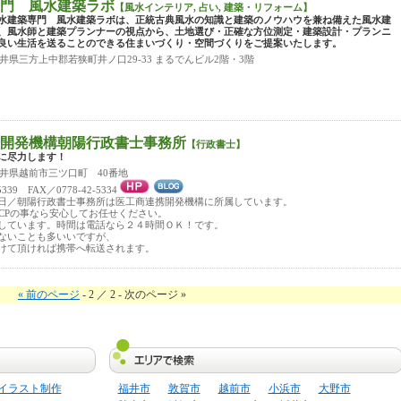
門 風水建築ラボ
【風水インテリア, 占い, 建築・リフォーム】
水建築専門 風水建築ラボは、正統古典風水の知識と建築のノウハウを兼ね備えた風水建
、風水師と建築プランナーの視点から、土地選び・正確な方位測定・建築設計・プランニ
良い生活を送ることのできる住まいづくり・空間づくりをご提案いたします。
 福井県三方上中郡若狭町井ノ口29-33 まるでんビル2階・3階
開発機構朝陽行政書士事務所
【行政書士】
に尽力します！
 福井県越前市三ツ口町 40番地
5339 FAX／0778-42-5334
日／朝陽行政書士事務所は医工商連携開発機構に所属しています。
CCPの事なら安心してお任せください。
しています。時間は電話なら２４時間ＯＫ！です。
ないことも多いいですが、
けて頂ければ携帯へ転送されます。
« 前のページ
- 2 ／ 2 - 次のページ »
イラスト制作
福井市
敦賀市
越前市
小浜市
大野市