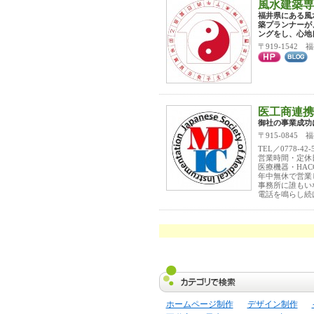
風水建築専
福井県にある風
築プランナーが
ングをし、心地
〒919-1542
医工商連携
御社の事業成功
〒915-0845
TEL／0778-42-
営業時間・定休
医療機器・HA
年中無休で営業
事務所に誰もい
電話を鳴らし続
ホームページ制作
デザイン制作