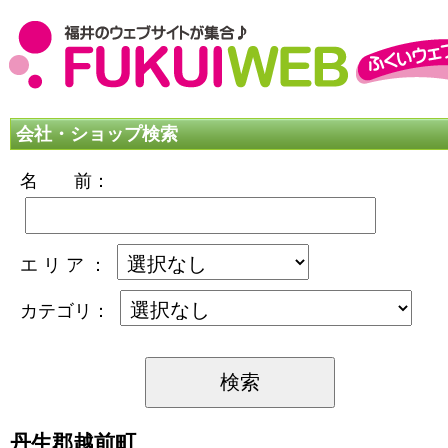
会社・ショップ検索
名 前：
エ リ ア ：
カテゴリ：
丹生郡越前町