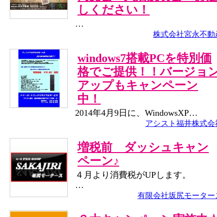
しください！
…
株式会社宮永不動
windows7搭載PCを特別価
格でご提供！！バージョ
アップもキャンペーン
中！
2014年4月9日に、WindowsXP…
アシスト福井株式会
増税前 ダッシュキャン
ペーン♪
４月より消費税がUPします。
…
有限会社坂尻モーター