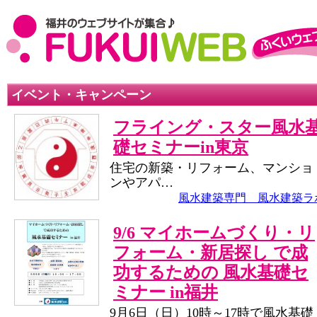
イベント・キャンペーン
フライング・スター風水
礎セミナーin東京
住宅の新築・リフォーム、マンショ
ンやアパ…
風水建築専門 風水建築ラ
9/6 マイホームづくり・リ
フォーム・新居探し で成
功するための 風水基礎セ
ミナー in福井
9月6日（日）10時～17時で風水基礎